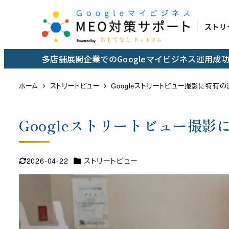
メ
イ
ストリ
ン
コ
多店舗展開企業でのGoogleマイビジネス運用
ン
テ
ホーム
ストリートビュー
Googleストリートビュー撮影に特有
ン
ツ
Googleストリートビュー撮
へ
移
動
カテゴリー
2026-04-22
ストリートビュー
更新日