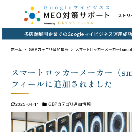
メ
イ
ストリ
ン
コ
多店舗展開企業でのGoogleマイビジネス運用
ン
テ
ホーム
GBPカテゴリ追加情報
スマートロッカーメーカー（smart
ン
ツ
スマートロッカーメーカー（smart
へ
移
フィールに追加されました
動
カテゴリー
2025-04-11
GBPカテゴリ追加情報
更新日