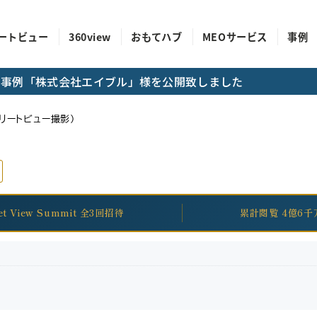
ートビュー
360view
おもてハブ
MEOサービス
事例
成功事例「株式会社エイブル」様を公開致しました
ストリートビュー撮影）
eet View Summit 全3回招待
累計閲覧 4億6千