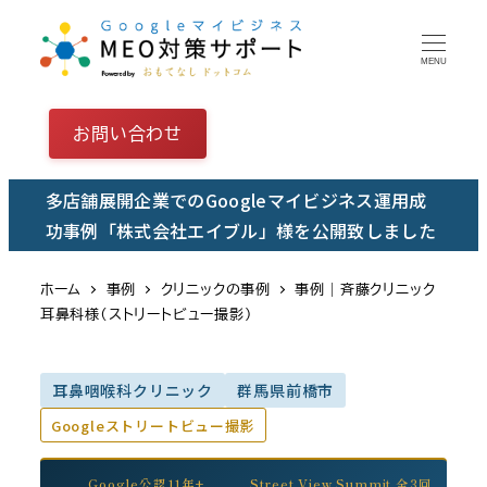
メ
イ
MENU
ン
コ
お問い合わせ
ン
テ
多店舗展開企業でのGoogleマイビジネス運用成
ン
功事例「株式会社エイブル」様を公開致しました
ツ
へ
ホーム
事例
クリニックの事例
事例｜斉藤クリニック
移
耳鼻科様（ストリートビュー撮影）
動
耳鼻咽喉科クリニック
群馬県前橋市
Googleストリートビュー撮影
Google公認11年+
Street View Summit 全3回