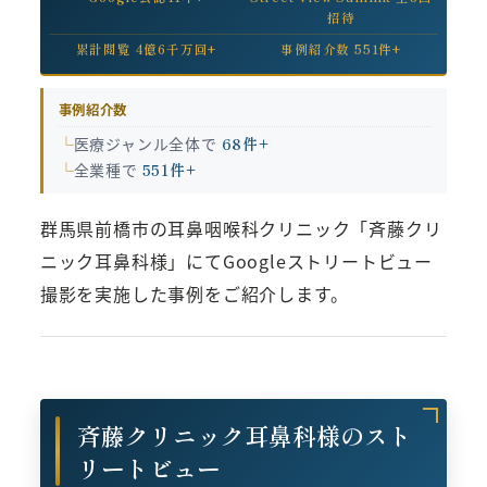
招待
累計閲覧 4億6千万回+
事例紹介数 551件+
事例紹介数
医療ジャンル全体で
68件+
全業種で
551件+
群馬県前橋市の耳鼻咽喉科クリニック「斉藤クリ
ニック耳鼻科様」にてGoogleストリートビュー
撮影を実施した事例をご紹介します。
斉藤クリニック耳鼻科様のスト
リートビュー