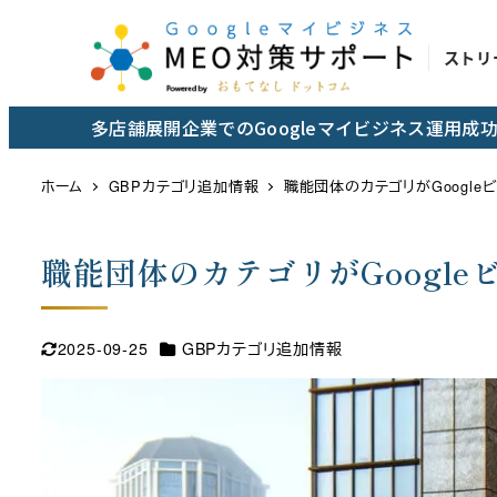
メ
イ
ストリ
ン
コ
多店舗展開企業でのGoogleマイビジネス運用
ン
テ
ホーム
GBPカテゴリ追加情報
職能団体のカテゴリがGoogl
ン
ツ
職能団体のカテゴリがGoogl
へ
移
動
カテゴリー
2025-09-25
GBPカテゴリ追加情報
更新日