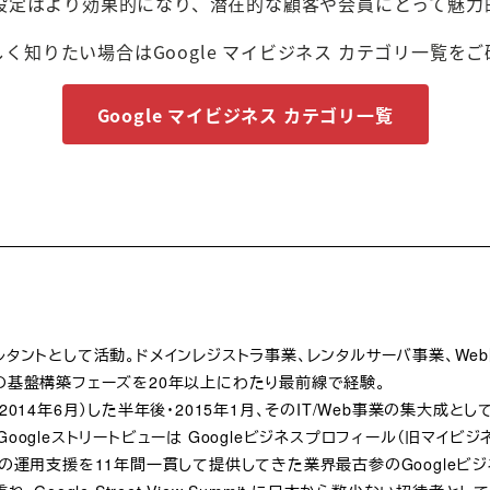
設定はより効果的になり、潜在的な顧客や会員にとって魅力
しく知りたい場合はGoogle マイビジネス カテゴリ一覧を
Google マイビジネス カテゴリ一覧
ルタントとして活動。ドメインレジストラ事業、レンタルサーバ事業、We
の基盤構築フェーズを20年以上にわたり最前線で経験。
発表（2014年6月）した半年後・2015年1月、そのIT/Web事業の集大成
oogleストリートビューは Googleビジネスプロフィール（旧マイ
体の運用支援を11年間一貫して提供してきた業界最古参のGoogleビ