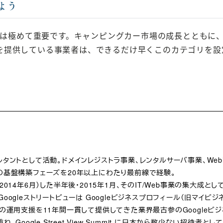
よう
設定は極めて重要です。キャンピングカー市場の成長ととも
を提供している事業者は、できるだけ早くこのカテゴリを設
ルタントとして活動。ドメインレジストラ事業、レンタルサーバ事業、We
の基盤構築フェーズを20年以上にわたり最前線で経験。
発表（2014年6月）した半年後・2015年1月、そのIT/Web事業の集大成
oogleストリートビューは Googleビジネスプロフィール（旧マイ
体の運用支援を11年間一貫して提供してきた業界最古参のGoogleビ
Google Street View Summit に日本から数少ない招待者とし