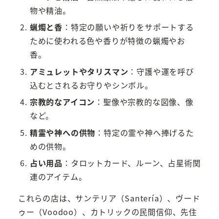
物や精油。
蝋燭と香
：特定の願いや祈りをサポートする
ために使われる色や香りが特徴の蝋燭やお
香。
アミュレットやタリスマン
：守護や運を呼び
込むとされるお守りやシンボル。
宗教的なアイコン
：聖像や宗教的な図像、像
など。
精霊や神への供物
：特定の霊や神へ捧げるた
めの供物。
占い用品
：タロットカード、ルーン、占星術関
連のアイテム。
これらの店は、サンテリア（Santería）、ヴード
ゥー（Voodoo）、カトリックの民間信仰、先住