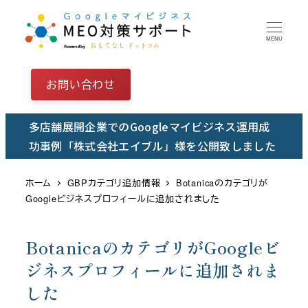
メ
イ
MENU
ン
コ
お問い合わせ
ン
テ
多店舗展開企業でのGoogleマイビジネス運用成
ン
功事例「株式会社エイブル」様を公開致しました
ツ
へ
ホーム
GBPカテゴリ追加情報
Botanicaのカテゴリが
移
Googleビジネスプロフィールに追加されました
動
BotanicaのカテゴリがGoogleビ
ジネスプロフィールに追加されま
した