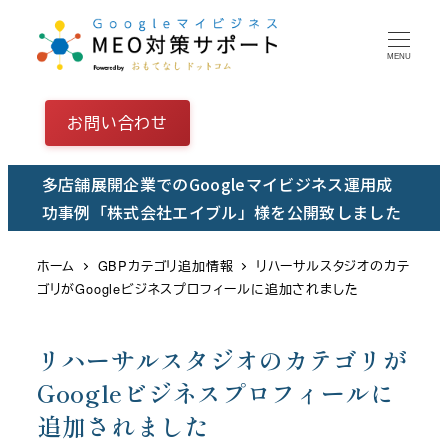
メ
イ
MENU
ン
コ
お問い合わせ
ン
テ
多店舗展開企業でのGoogleマイビジネス運用成
ン
功事例「株式会社エイブル」様を公開致しました
ツ
へ
ホーム
GBPカテゴリ追加情報
リハーサルスタジオのカテ
移
ゴリがGoogleビジネスプロフィールに追加されました
動
リハーサルスタジオのカテゴリが
Googleビジネスプロフィールに
追加されました