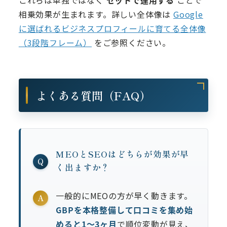
これらは単独ではなく
セットで運用する
ことで
相乗効果が生まれます。詳しい全体像は
Google
に選ばれるビジネスプロフィールに育てる全体像
（3段階フレーム）
をご参照ください。
よくある質問（FAQ）
MEOとSEOはどちらが効果が早
Q
く出ますか？
一般的にMEOの方が早く動きます。
A
GBPを本格整備して口コミを集め始
めると1〜3ヶ月
で順位変動が見え、