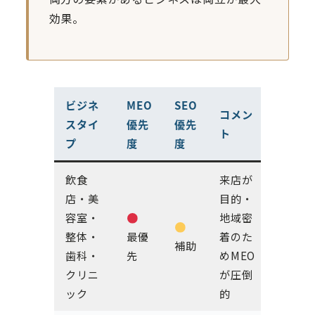
効果。
ビジネ
MEO
SEO
コメン
スタイ
優先
優先
ト
プ
度
度
飲食
来店が
店・美
目的・
容室・
地域密
整体・
最優
着のた
補助
歯科・
先
めMEO
クリニ
が圧倒
ック
的