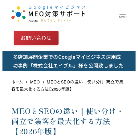
メ
イ
MENU
ン
コ
お問い合わせ
ン
テ
多店舗展開企業でのGoogleマイビジネス運用成
ン
功事例「株式会社エイブル」様を公開致しました
ツ
へ
ホーム
MEO
MEOとSEOの違い｜使い分け・両立で集
移
客を最大化する方法【2026年版】
動
MEOとSEOの違い｜使い分け・
両立で集客を最大化する方法
【2026年版】