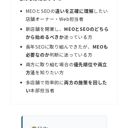
MEOとSEOの
違いを正確に理解
したい
店舗オーナー・Web担当者
新店舗を開業し、
MEOとSEOのどちら
から始めるべきか
迷っている方
長年SEOに取り組んできたが、
MEOも
必要なのか
判断に迷っている方
両方に取り組む場合の
優先順位や両立
方法
を知りたい方
多店舗で効率的に
両方の施策を回した
い
本部担当者