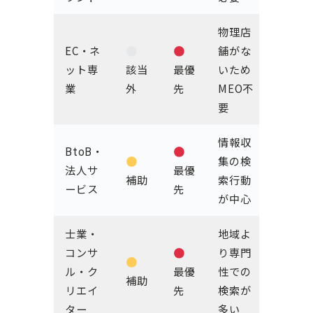
物理店
EC・ネ
舗がな
ット専
該当
最優
いため
業
外
先
MEO不
要
情報収
BtoB・
集の検
法人サ
最優
補助
索行動
ービス
先
が中心
士業・
地域よ
コンサ
り専門
ル・ク
最優
性での
補助
リエイ
先
検索が
ター
多い