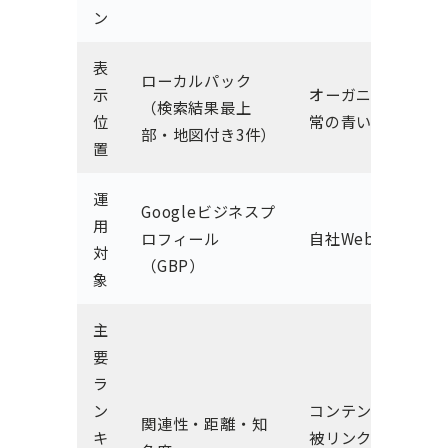
ン
表
ローカルパック
示
オーガニック（通
（検索結果最上
位
常の青いリンク）
部・地図付き3件）
置
運
Googleビジネスプ
用
ロフィール
自社Webサイト
対
（GBP）
象
主
要
ラ
ン
コンテンツ品質・
関連性・距離・知
キ
被リンク・技術的