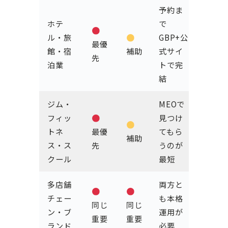
予約ま
ホテ
で
ル・旅
GBP+公
最優
館・宿
補助
式サイ
先
泊業
トで完
結
ジム・
MEOで
フィッ
見つけ
トネ
最優
てもら
補助
ス・ス
先
うのが
クール
最短
多店舗
両方と
チェー
も本格
同じ
同じ
ン・ブ
運用が
重要
重要
ランド
必要