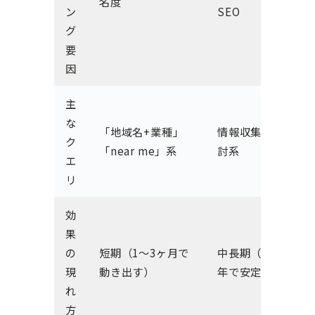
名度
ン
SEO
グ
要
因
主
な
「地域名+業種」
情報収集・比較検
ク
「near me」系
討系
エ
リ
効
果
の
短期（1〜3ヶ月で
中長期（6ヶ月〜1
現
動き出す）
年で安定）
れ
方