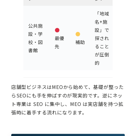
「地域
名+施
公共施
設」で
設・学
最優
探され
校・図
補助
先
ること
書館
が圧倒
的
店舗型ビジネスはMEOから始めて、基礎が整った
らSEOにも手を伸ばすのが現実的です。逆にネッ
ト専業は SEO に集中し、MEO は実店舗を持つ拡
張時に着手する流れになります。