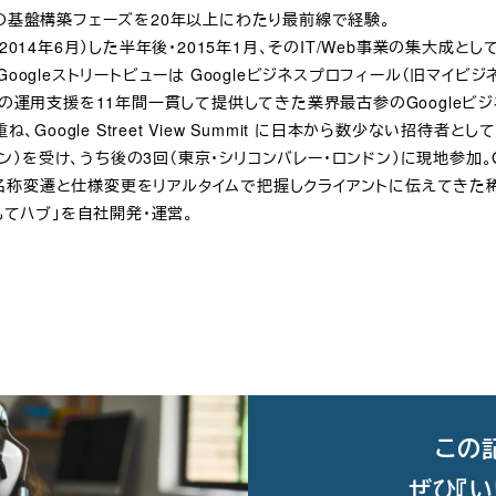
の基盤構築フェーズを20年以上にわたり最前線で経験。
発表（2014年6月）した半年後・2015年1月、そのIT/Web事業の集大成
oogleストリートビューは Googleビジネスプロフィール（旧マイ
体の運用支援を11年間一貫して提供してきた業界最古参のGoogleビ
Google Street View Summit に日本から数少ない招待者とし
ロンドン）を受け、うち後の3回（東京・シリコンバレー・ロンドン）に現地参加。Googl
の全名称変遷と仕様変更をリアルタイムで把握しクライアントに伝えてきた稀
もてハブ」を自社開発・運営。
この
ぜひ『