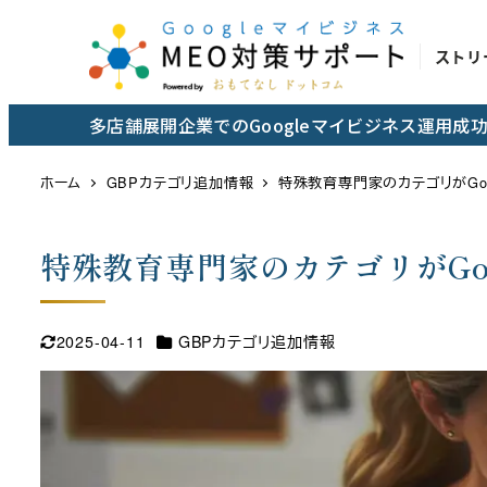
メ
イ
ストリ
ン
コ
多店舗展開企業でのGoogleマイビジネス運用
ン
テ
ホーム
GBPカテゴリ追加情報
特殊教育専門家のカテゴリがGo
ン
ツ
特殊教育専門家のカテゴリがGo
へ
移
動
カテゴリー
2025-04-11
GBPカテゴリ追加情報
更新日