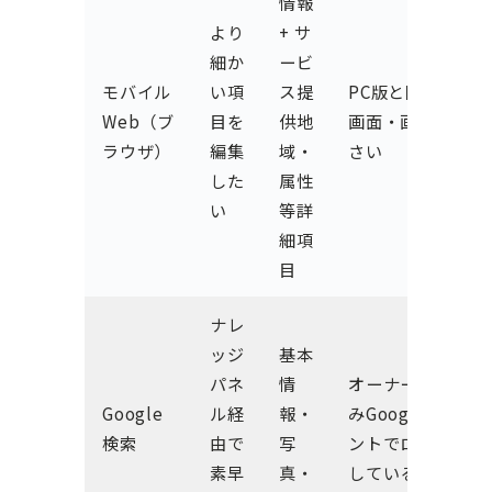
情報
より
+ サ
細か
ービ
モバイル
い項
ス提
PC版と同じ管理
Web（ブ
目を
供地
画面・画面が小
ラウザ）
編集
域・
さい
した
属性
い
等詳
細項
目
ナレ
ッジ
基本
パネ
情
オーナー確認済
Google
ル経
報・
みGoogleアカウ
検索
由で
写
ントでログイン
素早
真・
している必要