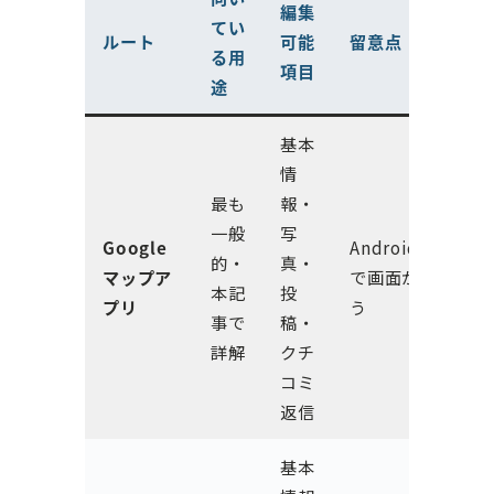
編集
てい
ルート
可能
留意点
る用
項目
途
基本
情
最も
報・
一般
写
Google
Android/iPhone
的・
真・
マップア
で画面が若干違
本記
投
プリ
う
事で
稿・
詳解
クチ
コミ
返信
基本