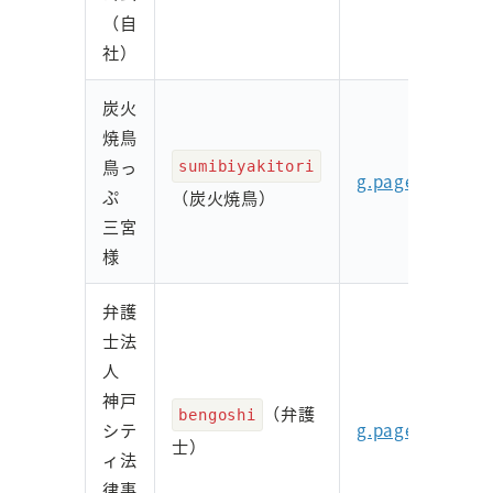
（自
社）
炭火
焼鳥
鳥っ
sumibiyakitori
g.page/sumibiya
ぷ
（炭火焼鳥）
三宮
様
弁護
士法
人
神戸
（弁護
bengoshi
シテ
g.page/bengosh
士）
ィ法
律事