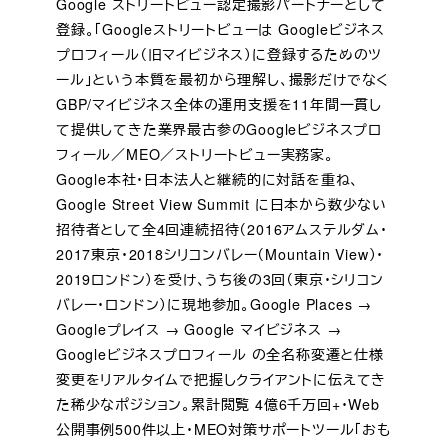
Google ストリートビュー認定撮影パートナーとして
登録。「Googleストリートビューは Googleビジネス
プロフィール（旧マイビジネス）に登録するためのツ
ール」という本質を最初から理解し、撮影だけでなく
GBP/マイビジネス全体の運用支援を11年間一貫し
て提供してきた業界最古参のGoogleビジネスプロ
フィール／MEO／ストリートビュー実務家。
Google本社・日本法人と継続的に対話を重ね、
Google Street View Summit に日本から数少ない
招待者として全4回連続招待（2016アムステルダム・
2017東京・2018シリコンバレー（Mountain View）・
2019ロンドン）を受け、うち後の3回（東京・シリコン
バレー・ロンドン）に現地参加。Google Places →
Googleプレイス → Google マイビジネス →
Googleビジネスプロフィール の全名称変遷と仕様
変更をリアルタイムで把握しクライアントに伝えてき
た稀少なポジション。累計閲覧 4億6千万回+・Web
公開事例500件以上・MEO対策サポートツール「おも