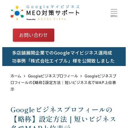
メ
イ
MENU
ン
コ
お問い合わせ
ン
テ
多店舗展開企業でのGoogleマイビジネス運用成
ン
功事例「株式会社エイブル」様を公開致しました
ツ
へ
ホーム
Googleビジネスプロフィール
Googleビジネスプ
移
ロフィールの【略称】設定方法｜短いビジネス名でMAP上位表
動
示
Googleビジネスプロフィールの
【略称】設定方法｜短いビジネス