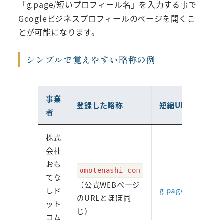
「g.page/短いプロフィール名」を入力する事で
Googleビジネスプロフィールのページを開くこ
とが可能になります。
シンプルで覚えやすい略称の例
事業
登録した略称
短縮URL
者
株式
会社
おも
omotenashi_com
てな
（公式WEBページ
しド
g.page/omoten
のURLとほぼ同
ット
じ）
コム