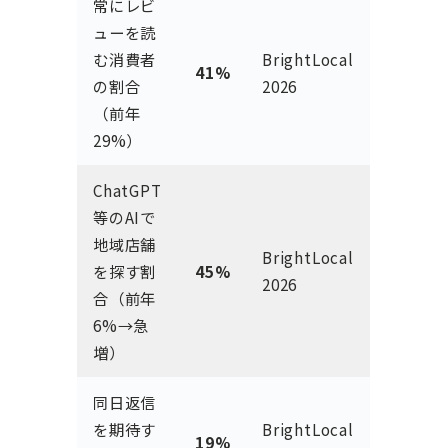
常にレビ
ューを読
む消費者
BrightLocal
41%
の割合
2026
（前年
29%）
ChatGPT
等のAIで
地域店舗
BrightLocal
を探す割
45%
2026
合（前年
6%→急
増）
同日返信
を期待す
BrightLocal
19%