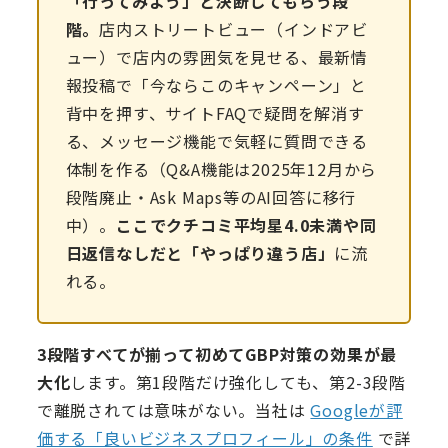
「行ってみよう」と決断してもらう段
階。
店内ストリートビュー（インドアビ
ュー）で店内の雰囲気を見せる、最新情
報投稿で「今ならこのキャンペーン」と
背中を押す、サイトFAQで疑問を解消す
る、メッセージ機能で気軽に質問できる
体制を作る（Q&A機能は2025年12月から
段階廃止・Ask Maps等のAI回答に移行
中）。
ここでクチコミ平均星4.0未満や同
日返信なしだと「やっぱり違う店」
に流
れる。
3段階すべてが揃って初めてGBP対策の効果が最
大化
します。第1段階だけ強化しても、第2-3段階
で離脱されては意味がない。当社は
Googleが評
価する「良いビジネスプロフィール」の条件
で詳