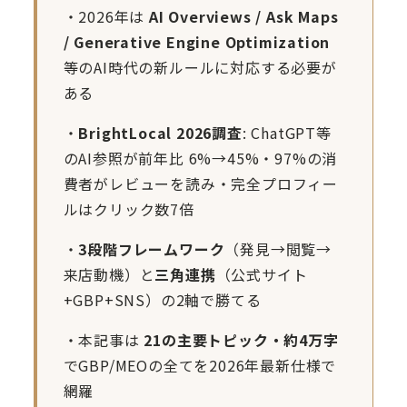
・2026年は
AI Overviews / Ask Maps
/ Generative Engine Optimization
等のAI時代の新ルールに対応する必要が
ある
・
BrightLocal 2026調査
: ChatGPT等
のAI参照が前年比 6%→45%・97%の消
費者がレビューを読み・完全プロフィー
ルはクリック数7倍
・
3段階フレームワーク
（発見→閲覧→
来店動機）と
三角連携
（公式サイト
+GBP+SNS）の2軸で勝てる
・本記事は
21の主要トピック・約4万字
でGBP/MEOの全てを2026年最新仕様で
網羅