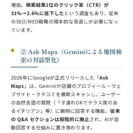
増加。
検索結果1位のクリック率（CTR）が
31%→2.6%に低下した
という調査もあり、従来
のSEO/MEO戦略の根本的な見直しが必要になっ
ています。
② Ask Maps（Geminiによる地図検
索の対話型化）
2026年にGoogleが正式リリースした「
Ask
Maps
」は、Geminiが店舗のプロフィール・ウェ
ブサイト・クチコミを横断スキャンし、ユーザー
の自然言語の質問（「子連れOKでテラス席のあ
るイタリアン」等）に瞬時に回答する機能。
従来
の Q&A セクションは段階的に廃止
され、AIが自
動回答する仕組みに置き換わります。