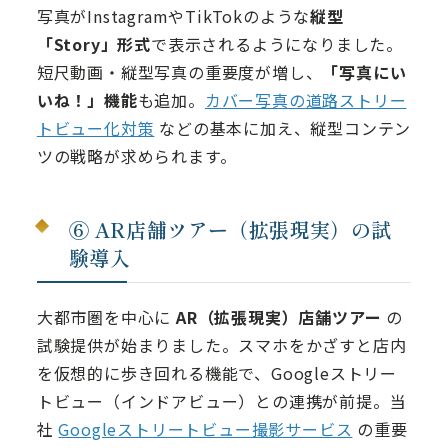
写真がInstagramやTikTokのような
縦型
「Story」形式
で表示されるようになりました。
短尺動画・縦型写真の重要度が増し、
「写真にい
いね！」機能
も追加。
カバー写真の道路ストリー
トビュー化対策
などの基本に加え、縦型コンテン
ツの戦略が求められます。
⑥ AR店舗ツアー（拡張現実）の試
験導入
大都市圏を中心に
AR（拡張現実）店舗ツアー
の
試験提供が始まりました。スマホをかざすと店内
を仮想的に歩き回れる機能で、Googleストリー
トビュー（インドアビュー）との連携が前提。当
社
Googleストリートビュー撮影サービス
の重要