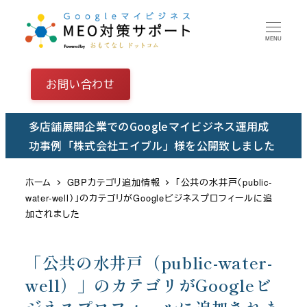
メ
イ
MENU
ン
コ
お問い合わせ
ン
テ
多店舗展開企業でのGoogleマイビジネス運用成
ン
功事例「株式会社エイブル」様を公開致しました
ツ
へ
ホーム
GBPカテゴリ追加情報
「公共の水井戸（public-
移
water-well）」のカテゴリがGoogleビジネスプロフィールに追
動
加されました
「公共の水井戸（public-water-
well）」のカテゴリがGoogleビ