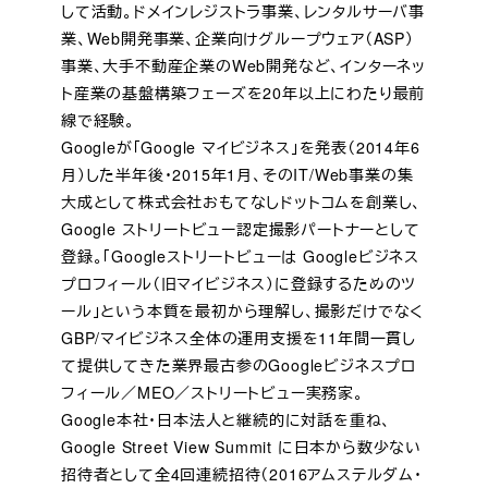
して活動。ドメインレジストラ事業、レンタルサーバ事
業、Web開発事業、企業向けグループウェア（ASP）
事業、大手不動産企業のWeb開発など、インターネッ
ト産業の基盤構築フェーズを20年以上にわたり最前
線で経験。
Googleが「Google マイビジネス」を発表（2014年6
月）した半年後・2015年1月、そのIT/Web事業の集
大成として株式会社おもてなしドットコムを創業し、
Google ストリートビュー認定撮影パートナーとして
登録。「Googleストリートビューは Googleビジネス
プロフィール（旧マイビジネス）に登録するためのツ
ール」という本質を最初から理解し、撮影だけでなく
GBP/マイビジネス全体の運用支援を11年間一貫し
て提供してきた業界最古参のGoogleビジネスプロ
フィール／MEO／ストリートビュー実務家。
Google本社・日本法人と継続的に対話を重ね、
Google Street View Summit に日本から数少ない
招待者として全4回連続招待（2016アムステルダム・