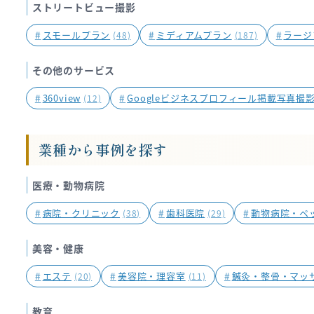
ストリートビュー撮影
#
スモールプラン
#
ミディアムプラン
#
ラージ
(48)
(187)
その他のサービス
#
360view
#
Googleビジネスプロフィール掲載写真撮
(12)
業種から事例を探す
医療・動物病院
#
病院・クリニック
#
歯科医院
#
動物病院・ペ
(38)
(29)
美容・健康
#
エステ
#
美容院・理容室
#
鍼灸・整骨・マッ
(20)
(11)
教育