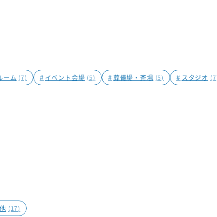
ルーム
#
イベント会場
#
葬儀場・斎場
#
スタジオ
(7)
(5)
(5)
(7
他
(17)