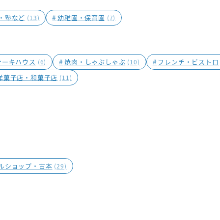
・塾など
#
幼稚園・保育園
(13)
(7)
テーキハウス
#
焼肉・しゃぶしゃぶ
#
フレンチ・ビストロ
(6)
(10)
洋菓子店・和菓子店
(11)
ルショップ・古本
(29)