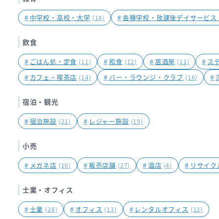
#
中学校・高校・大学
#
各種学校・放課後デイサービス
(14)
飲食
#
ごはん処・定食
#
和食
#
居酒屋
#
ス
(11)
(12)
(11)
#
カフェ・喫茶店
#
バー・ラウンジ・クラブ
#
(14)
(16)
宿泊・観光
#
宿泊施設
#
レジャー施設
(21)
(19)
小売
#
メガネ店
#
販売店舗
#
酒店
#
リサイク
(16)
(27)
(4)
士業・オフィス
#
士業
#
オフィス
#
レンタルオフィス
(28)
(13)
(12)