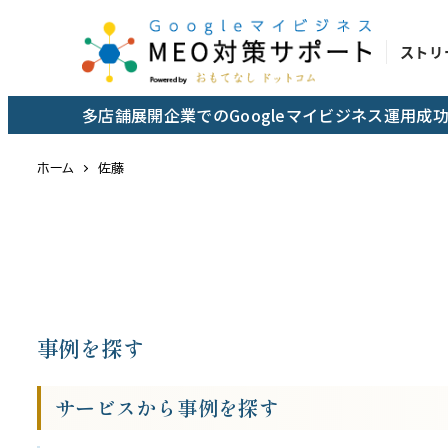
メ
イ
ストリ
ン
コ
多店舗展開企業でのGoogleマイビジネス運用
ン
テ
ホーム
佐藤
ン
ツ
へ
移
お問い合わせはこちらから
動
事例を探す
サービスから事例を探す