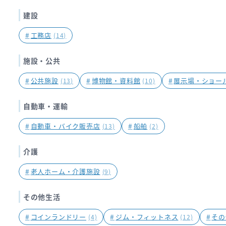
建設
#
工務店
(14)
施設・公共
#
公共施設
#
博物館・資料館
#
展示場・ショー
(13)
(10)
自動車・運輸
#
自動車・バイク販売店
#
船舶
(13)
(2)
介護
#
老人ホーム・介護施設
(9)
その他生活
#
コインランドリー
#
ジム・フィットネス
#
その
(4)
(12)