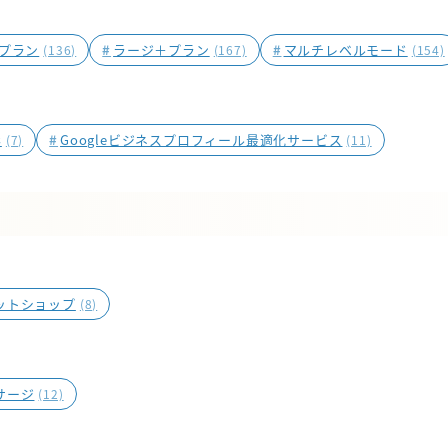
プラン
#
ラージ＋プラン
#
マルチレベルモード
(136)
(167)
(154)
影
#
Googleビジネスプロフィール最適化サービス
(7)
(11)
ットショップ
(8)
サージ
(12)