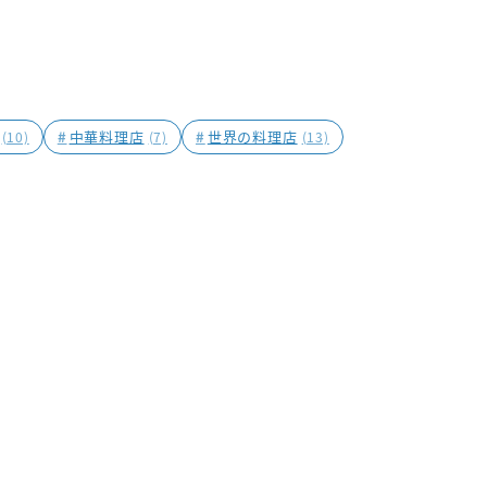
#
中華料理店
#
世界の料理店
(10)
(7)
(13)