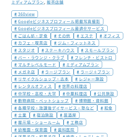
ミディアムプラン
, 
販売店舗
360view
Googleビジネスプロフィール掲載写真撮影
Googleビジネスプロフィール最適化サービス
ごはん処・定食
その他
エステ
オフィス
カフェ・喫茶店
ジム・フィットネス
スタジオ
ステーキハウス
スモールプラン
バー・ラウンジ・クラブ
フレンチ・ビストロ
マルチレベルモード
ミディアムプラン
メガネ店
ラージプラン
ラージ＋プラン
リサイクルショップ・古本
レジャー施設
レンタルオフィス
世界の料理店
中学校・高校・大学
中華料理店
公共施設
動物病院・ペットショップ
博物館・資料館
各種学校・放課後デイサービス・塾など
和食
士業
宿泊施設
居酒屋
展示場・ショールーム
工務店
幼稚園・保育園
歯科医院
洋菓子店・和菓子店
焼肉・しゃぶしゃぶ