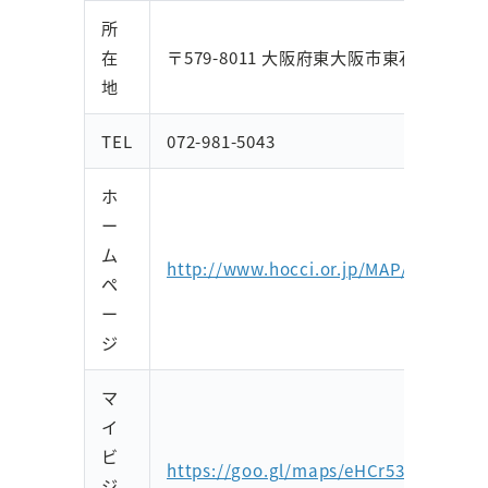
所
在
〒579-8011 大阪府東大阪市東石切町１
地
TEL
072-981-5043
ホ
ー
ム
http://www.hocci.or.jp/MAP/LIFE/ya
ペ
ー
ジ
マ
イ
ビ
https://goo.gl/maps/eHCr539jPmvVy
ジ