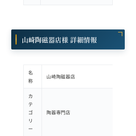
山崎陶磁器店様 詳細情報
名
山崎陶磁器店
称
カ
テ
ゴ
陶器専門店
リ
ー