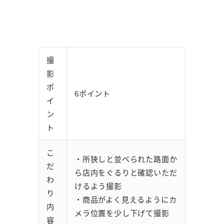
撮
影
ポ
6ポイント
イ
ン
ト
こ
・所狭しと並べられた路面か
だ
ら店内をぐるりと確認いただ
わ
けるよう撮影
り
・商品がよく見えるようにカ
内
メラ位置を少し下げて撮影
容