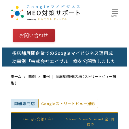
メ
イ
MENU
ン
コ
お問い合わせ
ン
テ
多店舗展開企業でのGoogleマイビジネス運用成
ン
功事例「株式会社エイブル」様を公開致しました
ツ
へ
ホーム
事例
事例｜山崎陶磁器店様（ストリートビュー撮
移
影）
動
陶器専門店
Googleストリートビュー撮影
Google公認11年+
Street View Summit 全3回
招待